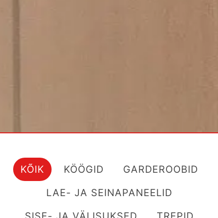
KÕIK
KÖÖGID
GARDEROOBID
LAE- JA SEINAPANEELID
SISE- JA VÄLISUKSED
TREPID