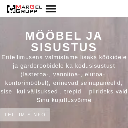
MÖÖBEL JA
SISUSTUS
Eritellimusena valmistame lisaks köökidele
ja garderoobidele ka kodusisustust
(lastetoa-, vannitoa-, elutoa-,
kontorimööbel), erinevad seinapaneelid,
sise- kui välisuksed , trepid – piirideks vaid
Sinu kujutlusvõime
TELLIMISINFO